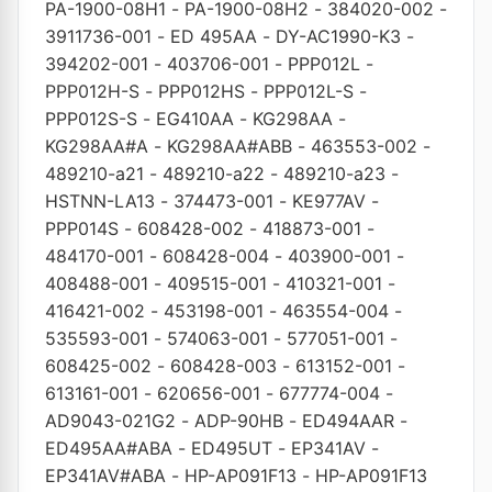
PA-1900-08H1
-
PA-1900-08H2
-
384020-002
-
3911736-001
-
ED 495AA
-
DY-AC1990-K3
-
394202-001
-
403706-001
-
PPP012L
-
PPP012H-S
-
PPP012HS
-
PPP012L-S
-
PPP012S-S
-
EG410AA
-
KG298AA
-
KG298AA#A
-
KG298AA#ABB
-
463553-002
-
489210-a21
-
489210-a22
-
489210-a23
-
HSTNN-LA13
-
374473-001
-
KE977AV
-
PPP014S
-
608428-002
-
418873-001
-
484170-001
-
608428-004
-
403900-001
-
408488-001
-
409515-001
-
410321-001
-
416421-002
-
453198-001
-
463554-004
-
535593-001
-
574063-001
-
577051-001
-
608425-002
-
608428-003
-
613152-001
-
613161-001
-
620656-001
-
677774-004
-
AD9043-021G2
-
ADP-90HB
-
ED494AAR
-
ED495AA#ABA
-
ED495UT
-
EP341AV
-
EP341AV#ABA
-
HP-AP091F13
-
HP-AP091F13