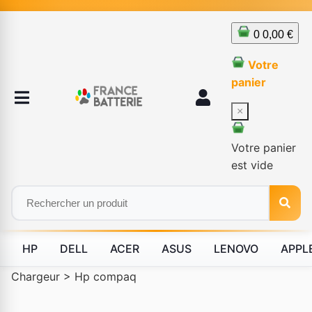
0
0,00 €
Votre
panier
×
Votre panier
est vide
HP
DELL
ACER
ASUS
LENOVO
APPL
Chargeur
>
Hp compaq