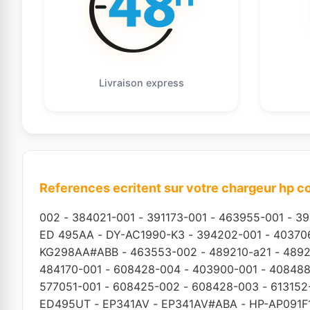
Livraison express
References ecritent sur votre chargeur hp 
002
-
384021-001
-
391173-001
-
463955-001
-
39
ED 495AA
-
DY-AC1990-K3
-
394202-001
-
40370
KG298AA#ABB
-
463553-002
-
489210-a21
-
4892
484170-001
-
608428-004
-
403900-001
-
408488
577051-001
-
608425-002
-
608428-003
-
613152
ED495UT
-
EP341AV
-
EP341AV#ABA
-
HP-AP091F