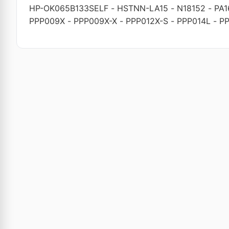
HP-OK065B133SELF
-
HSTNN-LA15
-
N18152
-
PA
PPP009X
-
PPP009X-X
-
PPP012X-S
-
PPP014L
-
PP