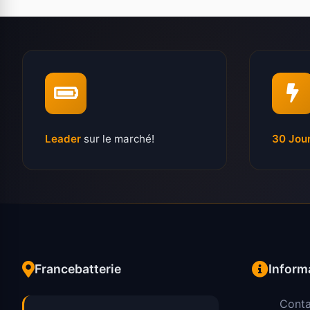
Leader
sur le marché!
30 Jou
Francebatterie
Inform
Conta