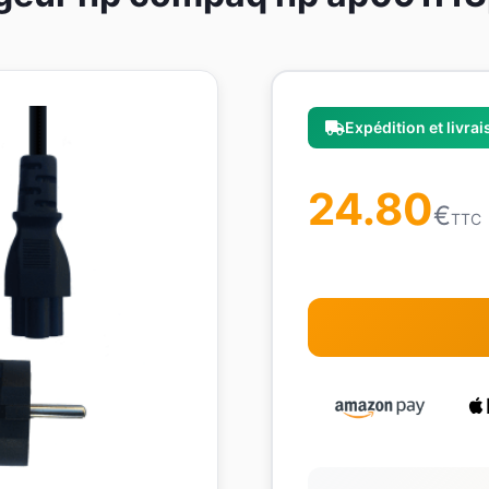
Expédition et livra
24.80
€
TTC