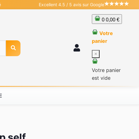
é
Excellent 4.5 / 5 avis sur Google
0
0,00 €
Votre
panier
×
Votre panier
est vide
E
 self