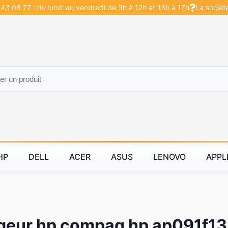
43 08 77 : du lundi au vendredi de 9h à 12h et 13h à 17h
La sociét
HP
DELL
ACER
ASUS
LENOVO
APPL
geur hp compaq hp ap091f13p