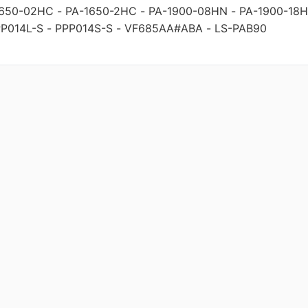
1650-02HC
-
PA-1650-2HC
-
PA-1900-08HN
-
PA-1900-18
P014L-S
-
PPP014S-S
-
VF685AA#ABA
-
LS-PAB90