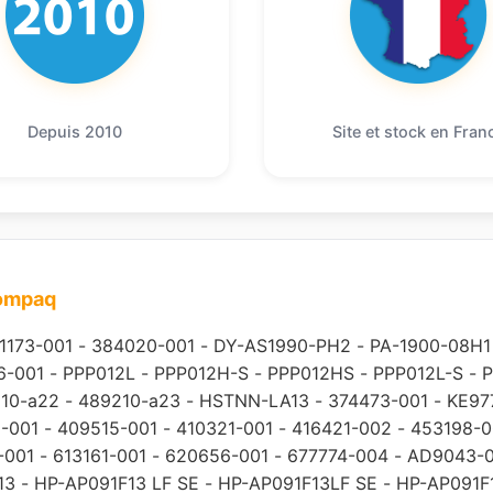
Depuis 2010
Site et stock en Fran
compaq
1173-001
-
384020-001
-
DY-AS1990-PH2
-
PA-1900-08H1
6-001
-
PPP012L
-
PPP012H-S
-
PPP012HS
-
PPP012L-S
-
P
10-a22
-
489210-a23
-
HSTNN-LA13
-
374473-001
-
KE97
-001
-
409515-001
-
410321-001
-
416421-002
-
453198-0
-001
-
613161-001
-
620656-001
-
677774-004
-
AD9043-
13
-
HP-AP091F13 LF SE
-
HP-AP091F13LF SE
-
HP-AP091F