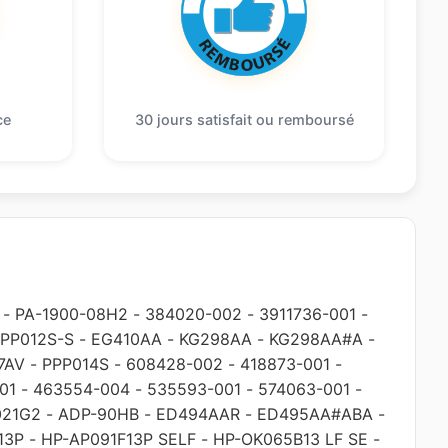
ce
30 jours satisfait ou remboursé
-
PA-1900-08H2
-
384020-002
-
3911736-001
-
PP012S-S
-
EG410AA
-
KG298AA
-
KG298AA#A
-
7AV
-
PPP014S
-
608428-002
-
418873-001
-
01
-
463554-004
-
535593-001
-
574063-001
-
021G2
-
ADP-90HB
-
ED494AAR
-
ED495AA#ABA
-
13P
-
HP-AP091F13P SELF
-
HP-OK065B13 LF SE
-