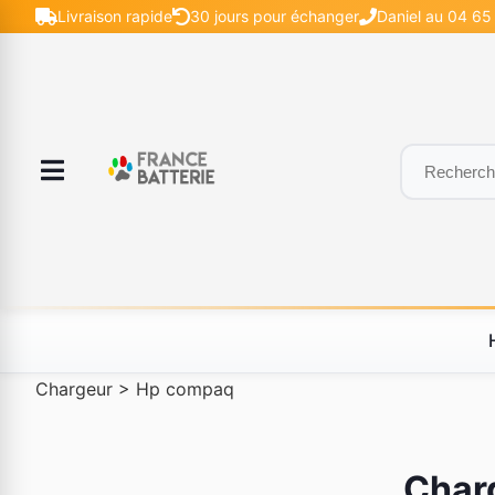
Livraison rapide
30 jours pour échanger
Daniel au 04 65 
Chargeur
>
Hp compaq
Char