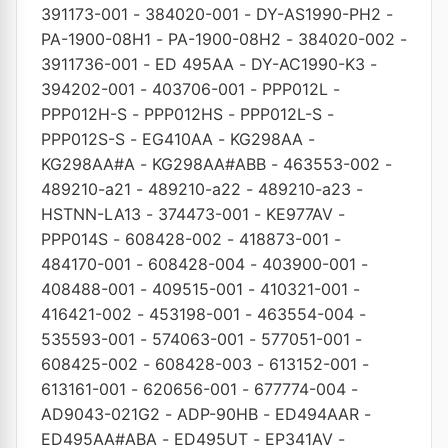
391173-001
-
384020-001
-
DY-AS1990-PH2
-
PA-1900-08H1
-
PA-1900-08H2
-
384020-002
-
3911736-001
-
ED 495AA
-
DY-AC1990-K3
-
394202-001
-
403706-001
-
PPP012L
-
PPP012H-S
-
PPP012HS
-
PPP012L-S
-
PPP012S-S
-
EG410AA
-
KG298AA
-
KG298AA#A
-
KG298AA#ABB
-
463553-002
-
489210-a21
-
489210-a22
-
489210-a23
-
HSTNN-LA13
-
374473-001
-
KE977AV
-
PPP014S
-
608428-002
-
418873-001
-
484170-001
-
608428-004
-
403900-001
-
408488-001
-
409515-001
-
410321-001
-
416421-002
-
453198-001
-
463554-004
-
535593-001
-
574063-001
-
577051-001
-
608425-002
-
608428-003
-
613152-001
-
613161-001
-
620656-001
-
677774-004
-
AD9043-021G2
-
ADP-90HB
-
ED494AAR
-
ED495AA#ABA
-
ED495UT
-
EP341AV
-