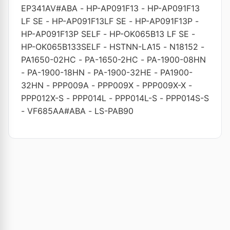
EP341AV#ABA
-
HP-AP091F13
-
HP-AP091F13
LF SE
-
HP-AP091F13LF SE
-
HP-AP091F13P
-
HP-AP091F13P SELF
-
HP-OK065B13 LF SE
-
HP-OK065B133SELF
-
HSTNN-LA15
-
N18152
-
PA1650-02HC
-
PA-1650-2HC
-
PA-1900-08HN
-
PA-1900-18HN
-
PA-1900-32HE
-
PA1900-
32HN
-
PPP009A
-
PPP009X
-
PPP009X-X
-
PPP012X-S
-
PPP014L
-
PPP014L-S
-
PPP014S-S
-
VF685AA#ABA
-
LS-PAB90