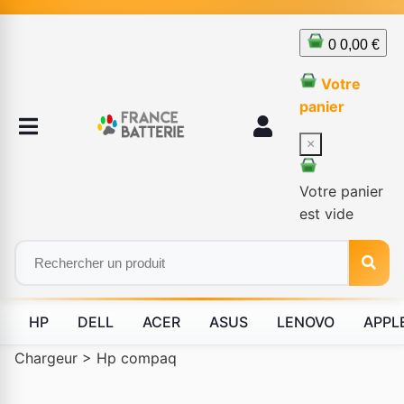
0
0,00 €
Votre
panier
×
Votre panier
est vide
HP
DELL
ACER
ASUS
LENOVO
APPL
Chargeur
>
Hp compaq