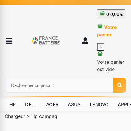
0
0,00 €
Votre
panier
×
Votre panier
est vide
HP
DELL
ACER
ASUS
LENOVO
APPL
Chargeur
>
Hp compaq