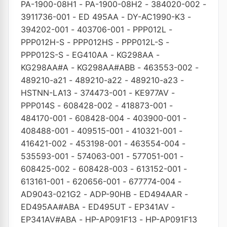
PA-1900-08H1
-
PA-1900-08H2
-
384020-002
-
3911736-001
-
ED 495AA
-
DY-AC1990-K3
-
394202-001
-
403706-001
-
PPP012L
-
PPP012H-S
-
PPP012HS
-
PPP012L-S
-
PPP012S-S
-
EG410AA
-
KG298AA
-
KG298AA#A
-
KG298AA#ABB
-
463553-002
-
489210-a21
-
489210-a22
-
489210-a23
-
HSTNN-LA13
-
374473-001
-
KE977AV
-
PPP014S
-
608428-002
-
418873-001
-
484170-001
-
608428-004
-
403900-001
-
408488-001
-
409515-001
-
410321-001
-
416421-002
-
453198-001
-
463554-004
-
535593-001
-
574063-001
-
577051-001
-
608425-002
-
608428-003
-
613152-001
-
613161-001
-
620656-001
-
677774-004
-
AD9043-021G2
-
ADP-90HB
-
ED494AAR
-
ED495AA#ABA
-
ED495UT
-
EP341AV
-
EP341AV#ABA
-
HP-AP091F13
-
HP-AP091F13