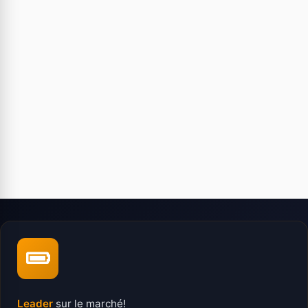
Leader
sur le marché!