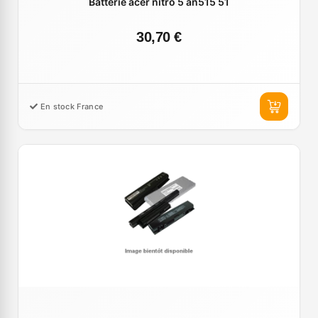
Batterie acer nitro 5 an515 51
30,70 €
En stock France