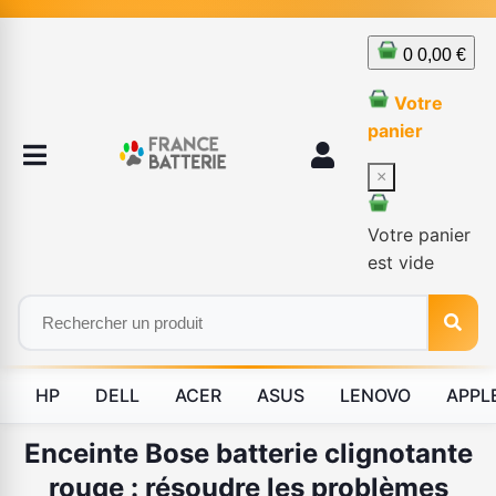
0
0,00 €
Votre
panier
×
Votre panier
est vide
HP
DELL
ACER
ASUS
LENOVO
APPL
Enceinte Bose batterie clignotante
rouge : résoudre les problèmes