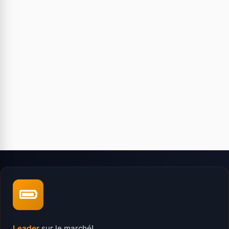
Leader
sur le marché!