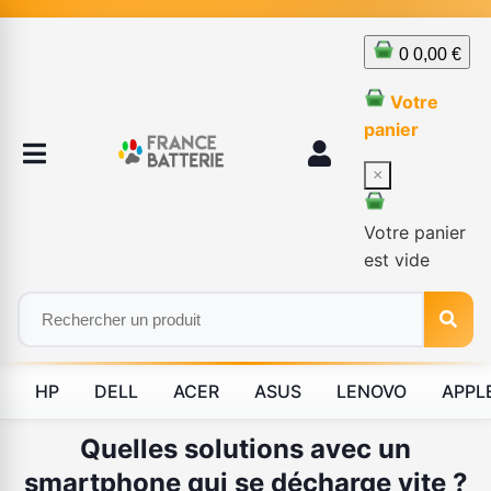
0
0,00 €
Votre
panier
×
Votre panier
est vide
HP
DELL
ACER
ASUS
LENOVO
APPL
Quelles solutions avec un
smartphone qui se décharge vite ?