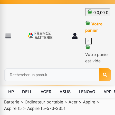
0
0,00 €
Votre
panier
×
Votre panier
est vide
HP
DELL
ACER
ASUS
LENOVO
APPL
Batterie
>
Ordinateur portable
>
Acer
>
Aspire
>
Aspire f5
>
Aspire f5-573-335f