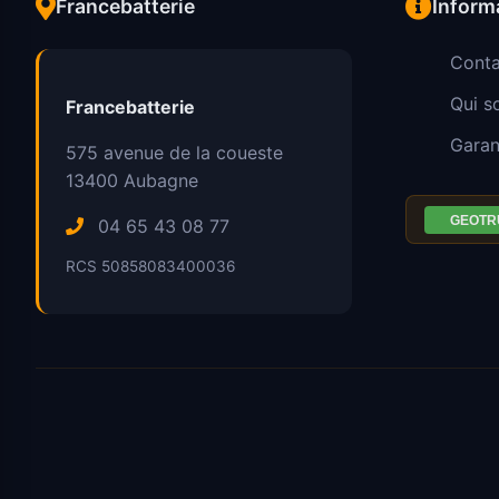
Francebatterie
Inform
Conta
Qui 
Francebatterie
Garan
575 avenue de la coueste
13400
Aubagne
04 65 43 08 77
RCS 50858083400036