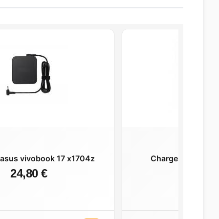
asus vivobook 17 x1704z
Chargeur asus ee
24,80 €
24,80