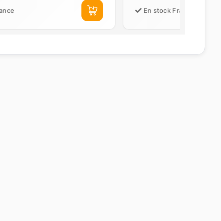
rance
En stock France