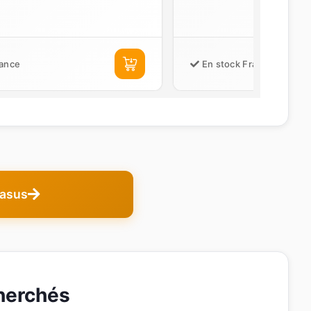
rance
En stock France
 asus
herchés