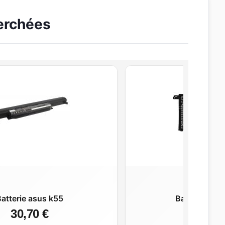
herchées
atterie asus k55
Batterie asu
30,70 €
30,70