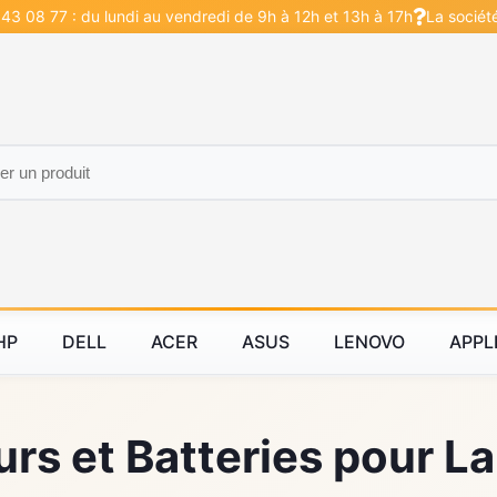
43 08 77 : du lundi au vendredi de 9h à 12h et 13h à 17h
La sociét
HP
DELL
ACER
ASUS
LENOVO
APPL
rs et Batteries pour L