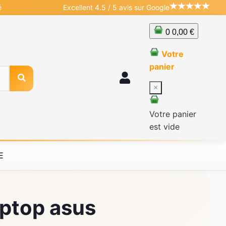
é
Excellent 4.5 / 5 avis sur Google
0
0,00 €
Votre
panier
×
Votre panier
est vide
E
aptop asus