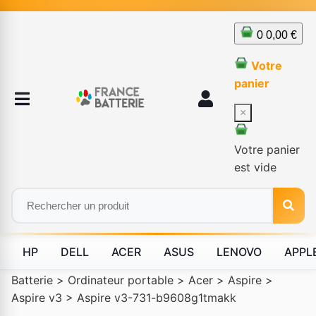
0
0,00 €
Votre
panier
×
Votre panier
est vide
HP
DELL
ACER
ASUS
LENOVO
APPL
Batterie
>
Ordinateur portable
>
Acer
>
Aspire
>
Aspire v3
>
Aspire v3-731-b9608g1tmakk