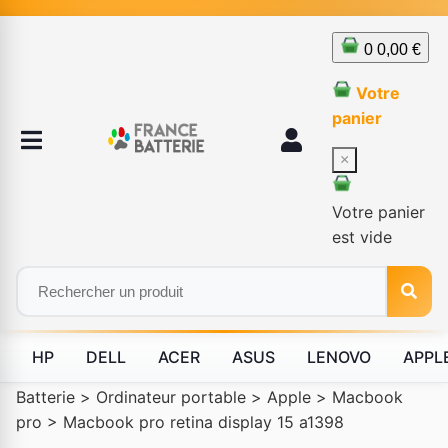
0
0,00 €
Votre
panier
×
Votre panier
est vide
HP
DELL
ACER
ASUS
LENOVO
APPL
Batterie
>
Ordinateur portable
>
Apple
>
Macbook
pro
>
Macbook pro retina display 15 a1398