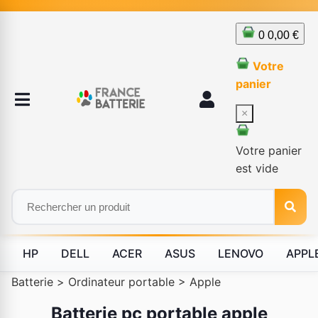
0
0,00 €
Votre
panier
×
Votre panier
est vide
HP
DELL
ACER
ASUS
LENOVO
APPL
Batterie
>
Ordinateur portable
>
Apple
Batterie pc portable apple