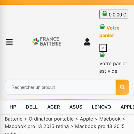
0
0,00 €
Votre
panier
×
Votre panier
est vide
HP
DELL
ACER
ASUS
LENOVO
APPL
Batterie
>
Ordinateur portable
>
Apple
>
Macbook
>
Macbook pro 13 2015 retina
>
Macbook pro 13 2015
retina