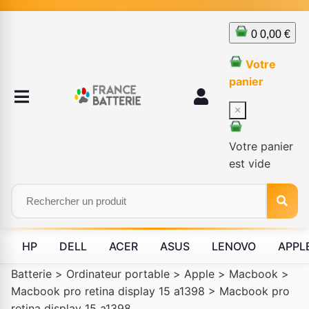
0
0,00 €
Votre
panier
×
Votre panier
est vide
HP
DELL
ACER
ASUS
LENOVO
APPL
Batterie
>
Ordinateur portable
>
Apple
>
Macbook
>
Macbook pro retina display 15 a1398
>
Macbook pro
retina display 15 a1398