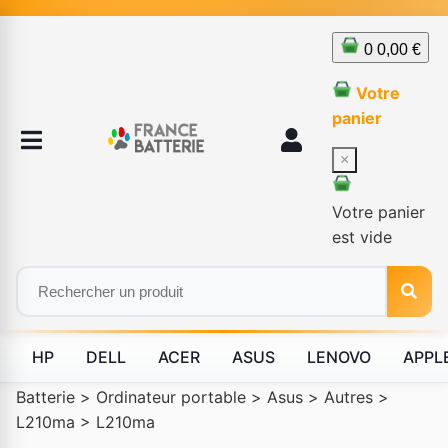
0
0,00 €
Votre
panier
×
Votre panier
est vide
HP
DELL
ACER
ASUS
LENOVO
APPL
Batterie
>
Ordinateur portable
>
Asus
>
Autres
>
L210ma
>
L210ma