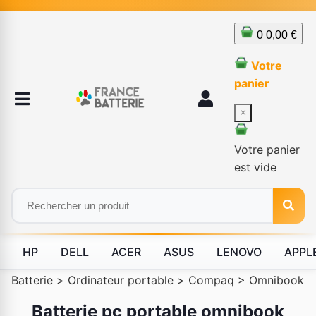
0
0,00 €
Votre
panier
×
Votre panier
est vide
HP
DELL
ACER
ASUS
LENOVO
APPL
Batterie
>
Ordinateur portable
>
Compaq
>
Omnibook
Batterie pc portable omnibook