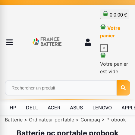
0
0,00 €
Votre
panier
×
Votre panier
est vide
HP
DELL
ACER
ASUS
LENOVO
APPL
Batterie
>
Ordinateur portable
>
Compaq
>
Probook
Batterie pc portable probook