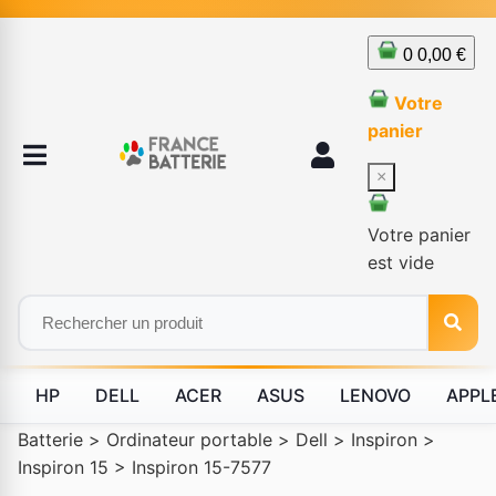
0
0,00 €
Votre
panier
×
Votre panier
est vide
HP
DELL
ACER
ASUS
LENOVO
APPL
Batterie
>
Ordinateur portable
>
Dell
>
Inspiron
>
Inspiron 15
>
Inspiron 15-7577