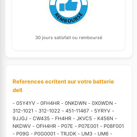
30 jours satisfait ou remboursé
References ecritent sur votre batterie
dell
-
05Y4YV
-
0FH4HR
-
0NKDWN
-
0X0WDN
-
312-1021
-
312-1022
-
451-11467
-
5YRYV
-
9JJGJ
-
CW435
-
FH4HR
-
JKVC5
-
K456N
-
NKDWV
-
OFH4HR
-
P07E
-
P07E001
-
P08F001
-
P09G
-
P0G0001
-
TRJDK
-
UM3
-
UM6
-