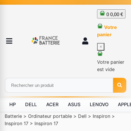
0
0,00 €
Votre
panier
×
Votre panier
est vide
HP
DELL
ACER
ASUS
LENOVO
APPL
Batterie
>
Ordinateur portable
>
Dell
>
Inspiron
>
Inspiron 17
>
Inspiron 17