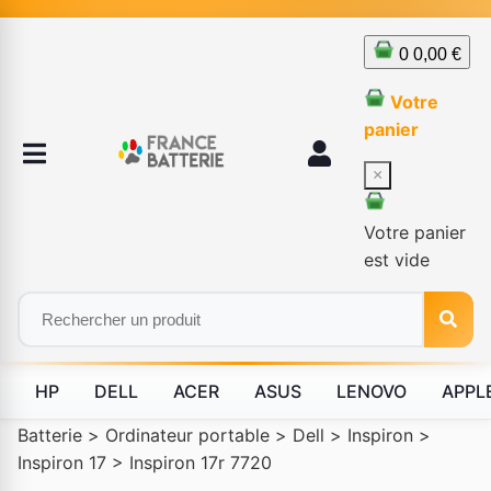
0
0,00 €
Votre
panier
×
Votre panier
est vide
HP
DELL
ACER
ASUS
LENOVO
APPL
Batterie
>
Ordinateur portable
>
Dell
>
Inspiron
>
Inspiron 17
>
Inspiron 17r 7720