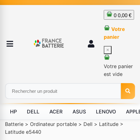
0
0,00 €
Votre
panier
×
Votre panier
est vide
HP
DELL
ACER
ASUS
LENOVO
APPL
Batterie
>
Ordinateur portable
>
Dell
>
Latitude
>
Latitude e5440