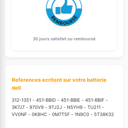
30 jours satisfait ou remboursé
References ecritent sur votre batterie
dell
312-1351
-
451-BBID
-
451-BBIE
-
451-BBIF
-
3K7J7
-
970V9
-
9TJ2J
-
N5YH9
-
TU211
-
VV0NF
-
0K8HC
-
0M7T5F
-
1N9C0
-
5T38K32