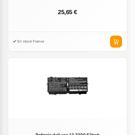
25,65 €
En stock France
Batterie dell xps 13 7390 52twh