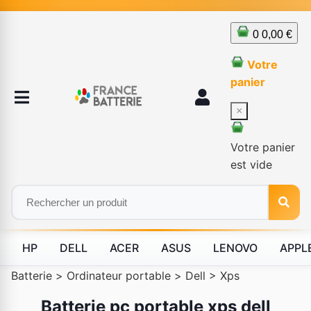
0
0,00 €
Votre
panier
×
Votre panier
est vide
HP
DELL
ACER
ASUS
LENOVO
APPL
Batterie
>
Ordinateur portable
>
Dell
>
Xps
Batterie pc portable xps dell