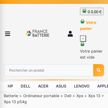
0
0,00 €
Votre
panier
×
Votre panier
est vide
HP
DELL
ACER
ASUS
LENOVO
APPL
Batterie
>
Ordinateur portable
>
Dell
>
Xps
>
Xps 13
>
Xps 13 p54g