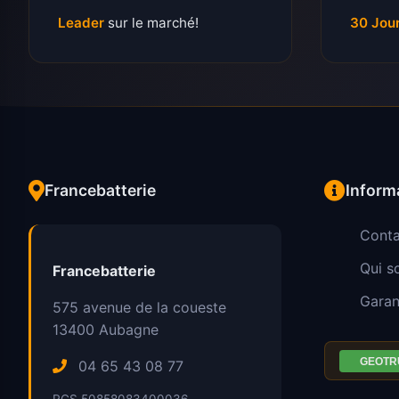
Leader
sur le marché!
30 Jou
Francebatterie
Inform
Conta
Qui 
Francebatterie
Garan
575 avenue de la coueste
13400
Aubagne
04 65 43 08 77
RCS 50858083400036