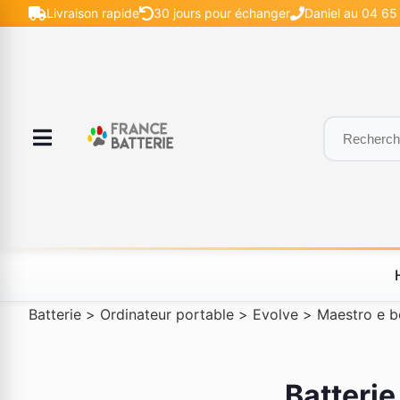
Livraison rapide
30 jours pour échanger
Daniel au 04 65 
Batterie
>
Ordinateur portable
>
Evolve
>
Maestro e b
Batterie