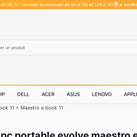
43 08 77 : du lundi au vendredi de 9h à 12h et 13h à 17h
La sociét
HP
DELL
ACER
ASUS
LENOVO
APPL
ook 11
>
Maestro e book 11
 pc portable evolve maestro 