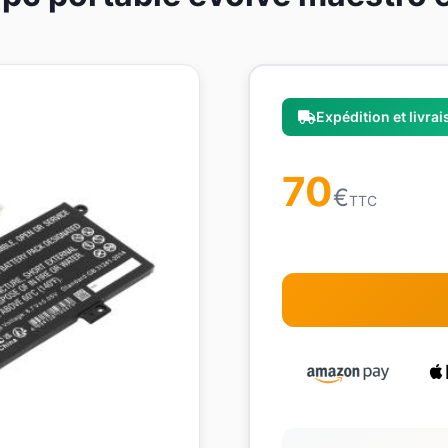
Expédition et livra
70
€
TTC