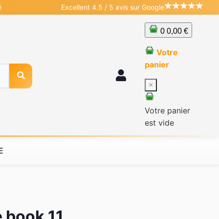
é
Excellent 4.5 / 5 avis sur Google
0
0,00 €
Votre
panier
×
Votre panier
est vide
E
e book 11