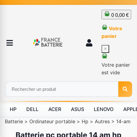
0
0,00 €
Votre
panier
×
Votre panier
est vide
HP
DELL
ACER
ASUS
LENOVO
APPL
Batterie
>
Ordinateur portable
>
Hp
>
Autres
>
14-am
Batterie pc portable 14 am hp