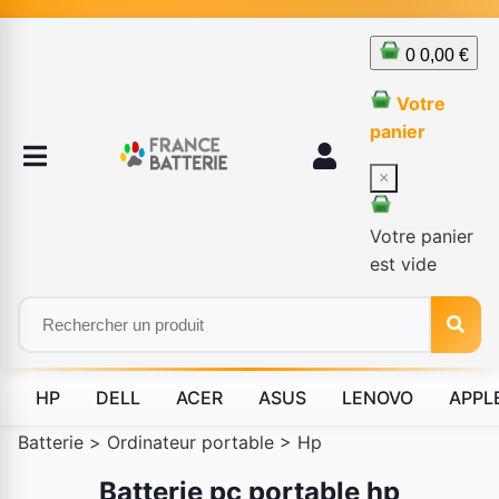
0
0,00 €
Votre
panier
×
Votre panier
est vide
HP
DELL
ACER
ASUS
LENOVO
APPL
Batterie
>
Ordinateur portable
>
Hp
Batterie pc portable hp