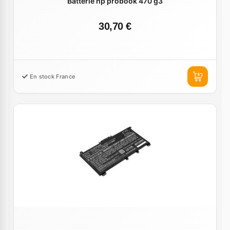
Batterie hp probook 470 g3
30,70 €
En stock France