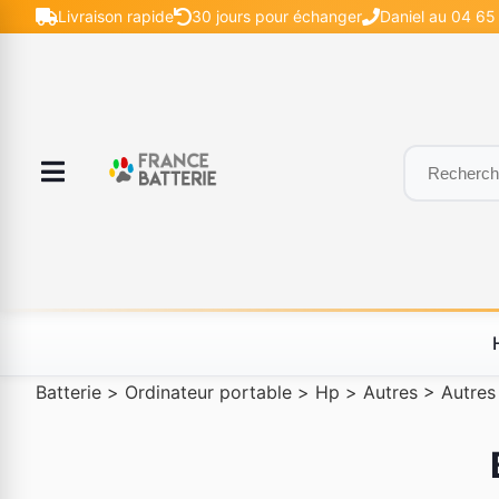
Livraison rapide
30 jours pour échanger
Daniel au 04 65
Batterie
>
Ordinateur portable
>
Hp
>
Autres
>
Autres