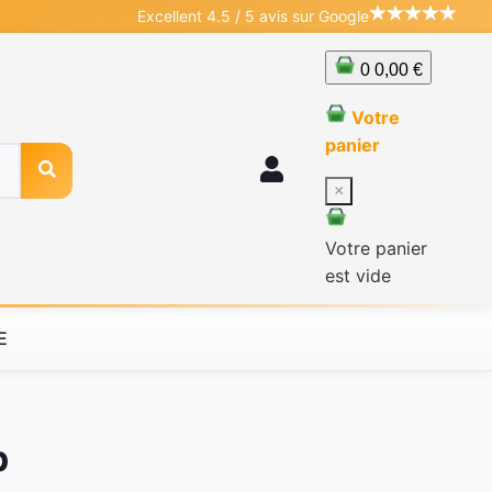
Excellent 4.5 / 5 avis sur Google
0
0,00 €
Votre
panier
×
Votre panier
est vide
E
p