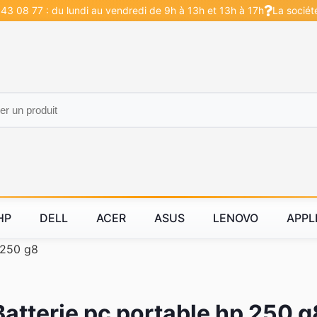
43 08 77 : du lundi au vendredi de 9h à 13h et 13h à 17h
La sociét
HP
DELL
ACER
ASUS
LENOVO
APPL
250 g8
Batterie pc portable hp 250 g