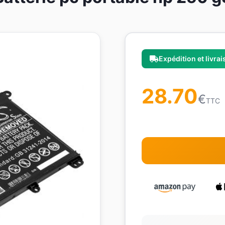
Expédition et livra
28.70
€
TTC