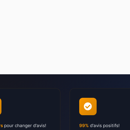
rs
pour changer d'avis!
99%
d'avis positifs!