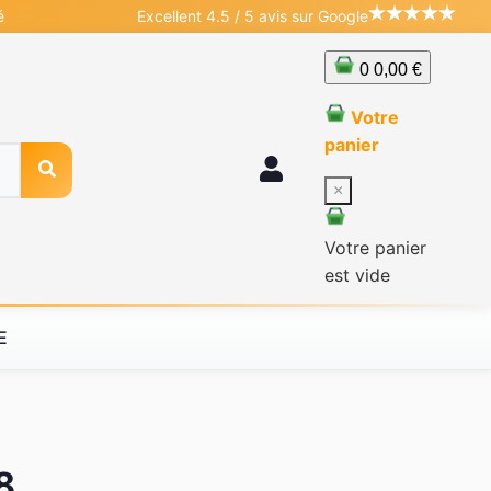
é
Excellent 4.5 / 5 avis sur Google
0
0,00 €
Votre
panier
×
Votre panier
est vide
E
8