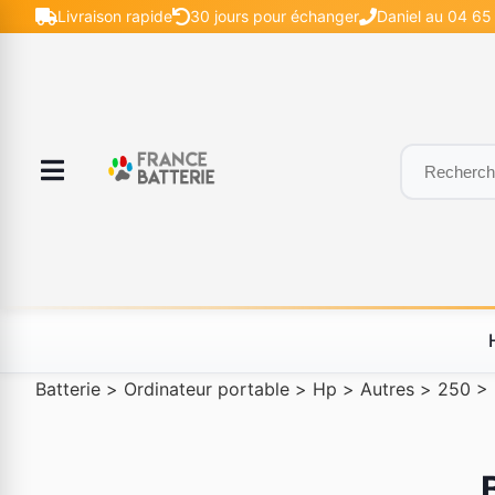
Livraison rapide
30 jours pour échanger
Daniel au 04 65 
Batterie
>
Ordinateur portable
>
Hp
>
Autres
>
250
>