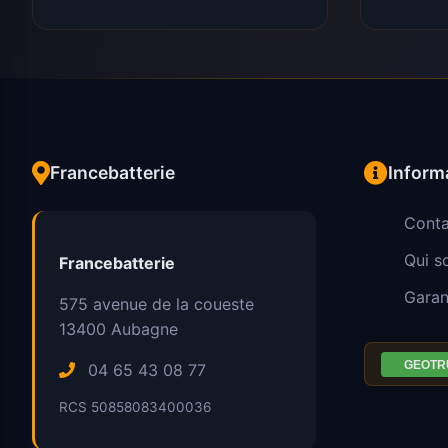
Francebatterie
Inform
Conta
Qui 
Francebatterie
Garan
575 avenue de la coueste
13400
Aubagne
04 65 43 08 77
RCS 50858083400036