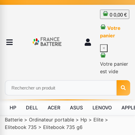
0
0,00 €
Votre
panier
×
Votre panier
est vide
HP
DELL
ACER
ASUS
LENOVO
APPL
Batterie
>
Ordinateur portable
>
Hp
>
Elite
>
Elitebook 735
>
Elitebook 735 g6