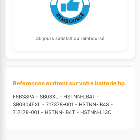
30 jours satisfait ou remboursé
References ecritent sur votre batterie hp
F6B38PA
-
SB03XL
-
HSTNN-LB4T
-
SB03046XL
-
717378-001
-
HSTNN-IB4S
-
717178-001
-
HSTNN-IB4T
-
HSTNN-L13C