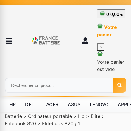
0
0,00 €
Votre
panier
×
Votre panier
est vide
HP
DELL
ACER
ASUS
LENOVO
APPL
Batterie
>
Ordinateur portable
>
Hp
>
Elite
>
Elitebook 820
>
Elitebook 820 g1