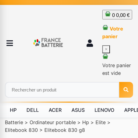
0
0,00 €
Votre
panier
×
Votre panier
est vide
HP
DELL
ACER
ASUS
LENOVO
APPL
Batterie
>
Ordinateur portable
>
Hp
>
Elite
>
Elitebook 830
>
Elitebook 830 g8