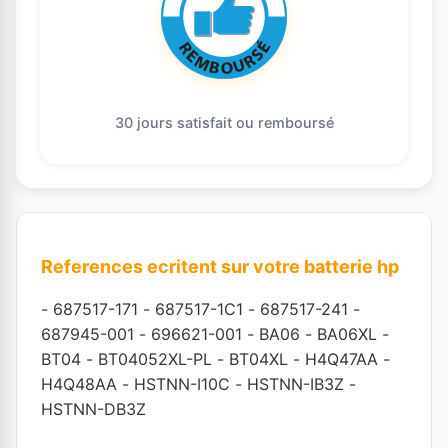
30 jours satisfait ou remboursé
References ecritent sur votre batterie hp
-
687517-171
-
687517-1C1
-
687517-241
-
687945-001
-
696621-001
-
BA06
-
BA06XL
-
BT04
-
BT04052XL-PL
-
BT04XL
-
H4Q47AA
-
H4Q48AA
-
HSTNN-I10C
-
HSTNN-IB3Z
-
HSTNN-DB3Z