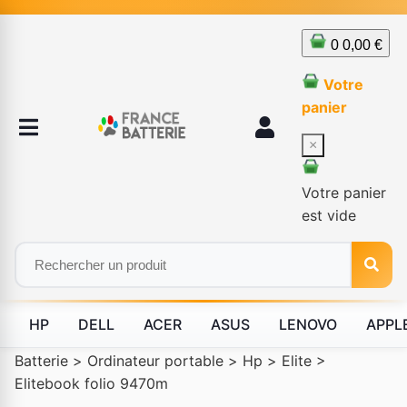
0
0,00 €
Votre
panier
×
Votre panier
est vide
HP
DELL
ACER
ASUS
LENOVO
APPL
Batterie
>
Ordinateur portable
>
Hp
>
Elite
>
Elitebook folio 9470m