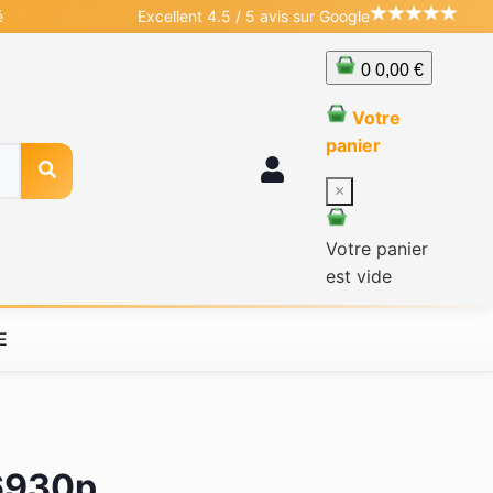
é
Excellent 4.5 / 5 avis sur Google
0
0,00 €
Votre
panier
×
Votre panier
est vide
E
 6930p