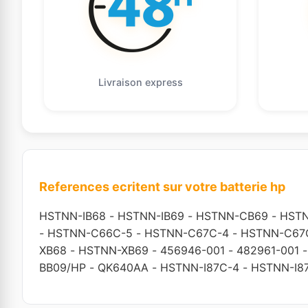
Livraison express
References ecritent sur votre batterie hp
HSTNN-IB68
-
HSTNN-IB69
-
HSTNN-CB69
-
HST
-
HSTNN-C66C-5
-
HSTNN-C67C-4
-
HSTNN-C67
XB68
-
HSTNN-XB69
-
456946-001
-
482961-001
BB09/HP
-
QK640AA
-
HSTNN-I87C-4
-
HSTNN-I8