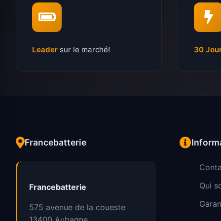
Leader
sur le marché!
30 Jou
Francebatterie
Inform
Conta
Qui 
Francebatterie
Garan
575 avenue de la coueste
13400
Aubagne