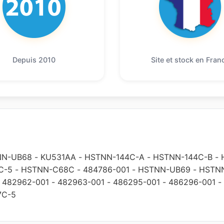
Depuis 2010
Site et stock en Fran
NN-UB68
-
KU531AA
-
HSTNN-144C-A
-
HSTNN-144C-B
-
C-5
-
HSTNN-C68C
-
484786-001
-
HSTNN-UB69
-
HSTN
-
482962-001
-
482963-001
-
486295-001
-
486296-001
-
7C-5