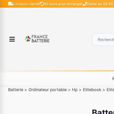
Livraison rapide
30 jours pour échanger
Daniel au 04 65 
Batterie
>
Ordinateur portable
>
Hp
>
Elitebook
>
Eli
Batte