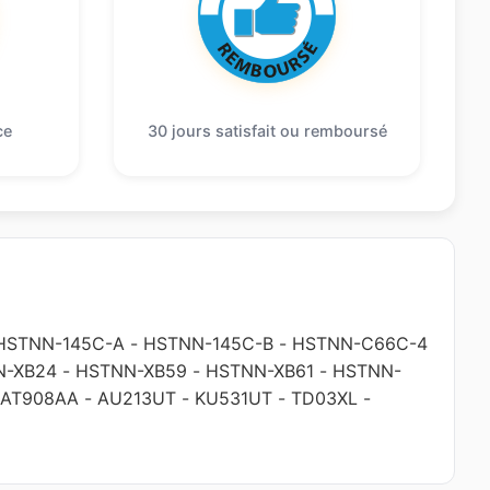
ce
30 jours satisfait ou remboursé
HSTNN-145C-A
-
HSTNN-145C-B
-
HSTNN-C66C-4
N-XB24
-
HSTNN-XB59
-
HSTNN-XB61
-
HSTNN-
AT908AA
-
AU213UT
-
KU531UT
-
TD03XL
-