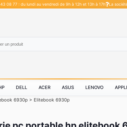
43 08 77 : du lundi au vendredi de 9h à 12h et 13h à 17h
La sociét
HP
DELL
ACER
ASUS
LENOVO
APPL
tebook 6930p
>
Elitebook 6930p
rie pc portable hp elitebook