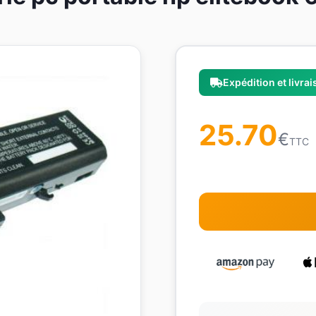
Expédition et livra
25.70
€
TTC