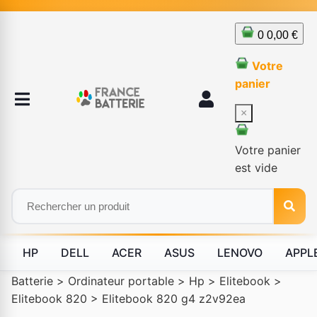
0
0,00 €
Votre
panier
×
Votre panier
est vide
HP
DELL
ACER
ASUS
LENOVO
APPL
Batterie
>
Ordinateur portable
>
Hp
>
Elitebook
>
Elitebook 820
>
Elitebook 820 g4 z2v92ea