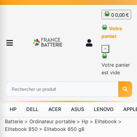
0
0,00 €
Votre
panier
×
Votre panier
est vide
HP
DELL
ACER
ASUS
LENOVO
APPL
Batterie
>
Ordinateur portable
>
Hp
>
Elitebook
>
Elitebook 850
>
Elitebook 850 g8