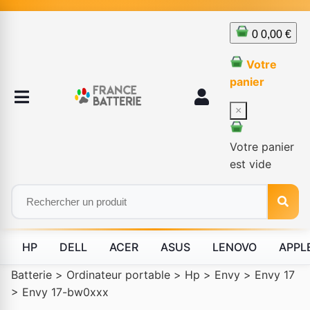
0
0,00 €
Votre
panier
×
Votre panier
est vide
HP
DELL
ACER
ASUS
LENOVO
APPL
Batterie
>
Ordinateur portable
>
Hp
>
Envy
>
Envy 17
>
Envy 17-bw0xxx