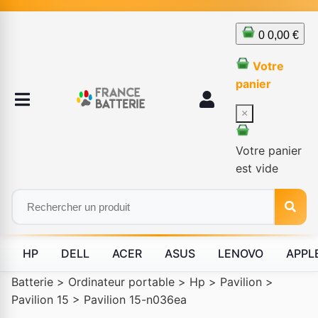
0
0,00 €
Votre
panier
×
Votre panier
est vide
HP
DELL
ACER
ASUS
LENOVO
APPL
Batterie
>
Ordinateur portable
>
Hp
>
Pavilion
>
Pavilion 15
>
Pavilion 15-n036ea