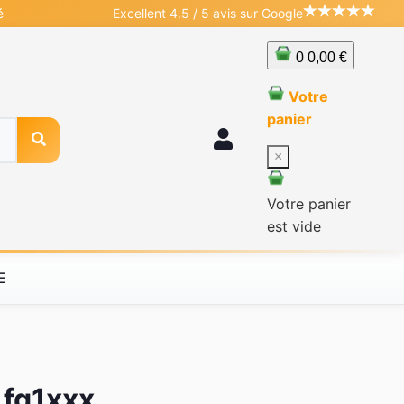
é
Excellent 4.5 / 5 avis sur Google
0
0,00 €
Votre
panier
×
Votre panier
est vide
E
 fq1xxx