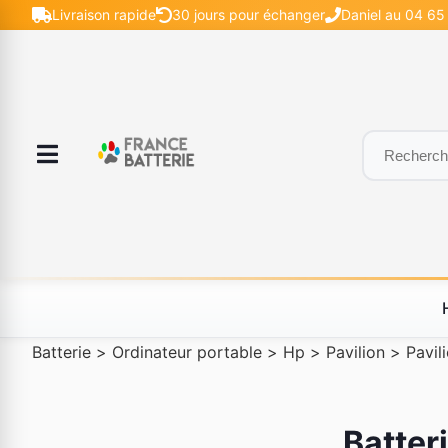
Livraison rapide
30 jours pour échanger
Daniel au 04 65 
Batterie
>
Ordinateur portable
>
Hp
>
Pavilion
>
Pavil
Batter