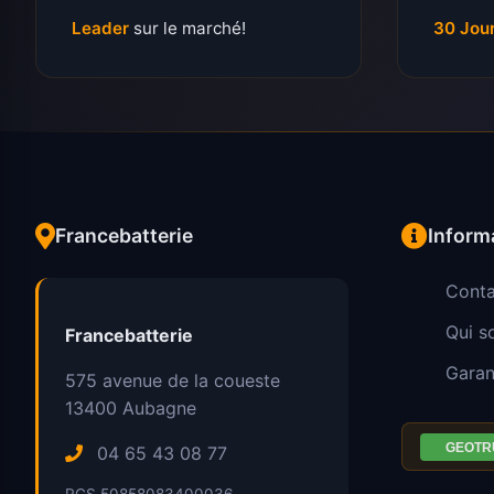
Leader
sur le marché!
30 Jou
Francebatterie
Inform
Conta
Qui 
Francebatterie
Garan
575 avenue de la coueste
13400
Aubagne
04 65 43 08 77
RCS 50858083400036