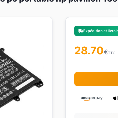
Expédition et livra
28.70
€
TTC