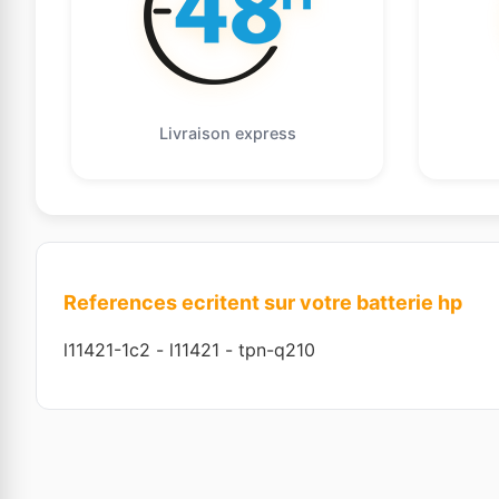
Livraison express
References ecritent sur votre batterie hp
l11421-1c2
-
l11421
-
tpn-q210