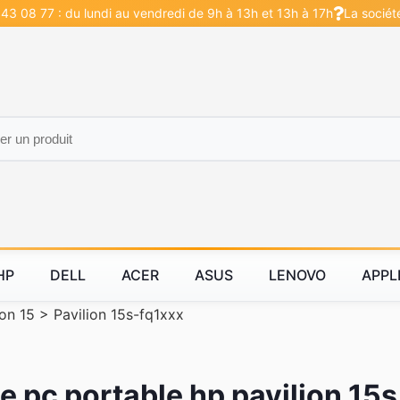
43 08 77 : du lundi au vendredi de 9h à 13h et 13h à 17h
La sociét
HP
DELL
ACER
ASUS
LENOVO
APPL
ion 15
>
Pavilion 15s-fq1xxx
ie pc portable hp pavilion 15s