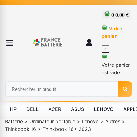
0
0,00 €
Votre
panier
×
Votre panier
est vide
HP
DELL
ACER
ASUS
LENOVO
APPL
Batterie
>
Ordinateur portable
>
Lenovo
>
Autres
>
Thinkbook 16
>
Thinkbook 16+ 2023