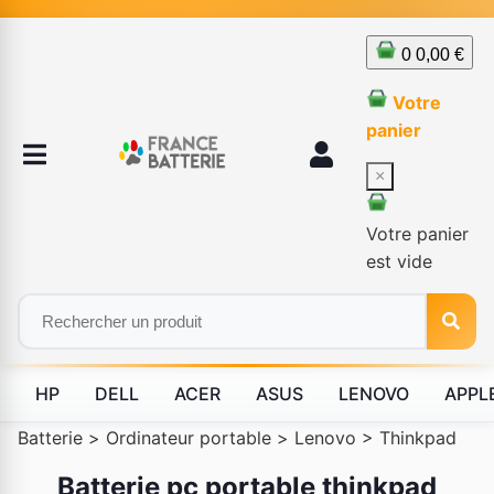
0
0,00 €
Votre
panier
×
Votre panier
est vide
HP
DELL
ACER
ASUS
LENOVO
APPL
Batterie
>
Ordinateur portable
>
Lenovo
>
Thinkpad
Batterie pc portable thinkpad