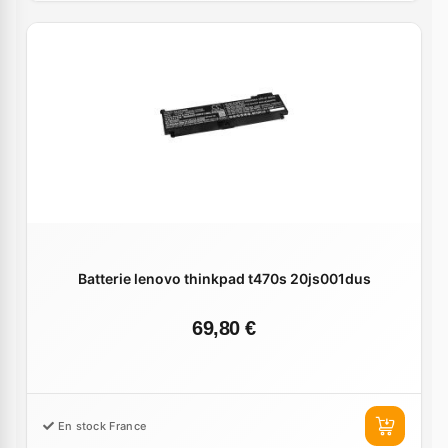
Batterie lenovo thinkpad t470s 20js001dus
69,80 €
En stock France