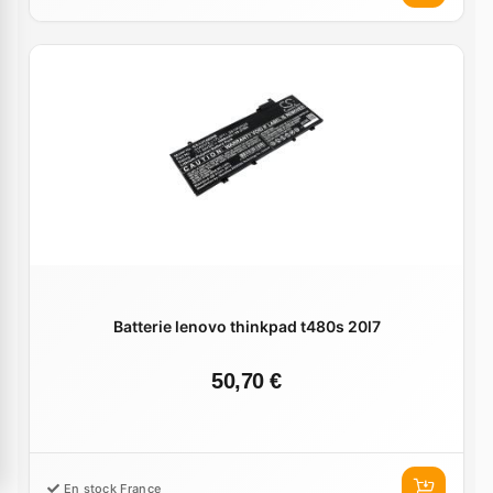
Batterie lenovo thinkpad t480s 20l7
50,70 €
En stock France