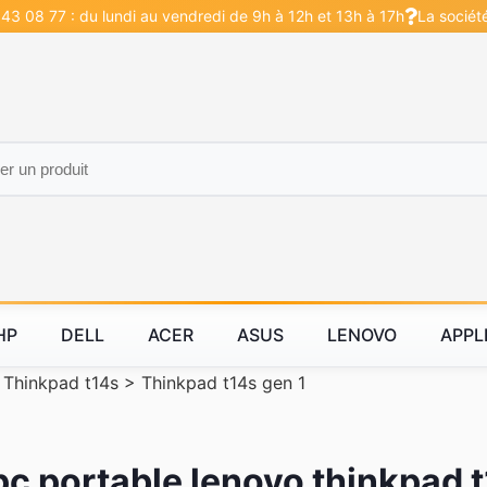
43 08 77 : du lundi au vendredi de 9h à 12h et 13h à 17h
La sociét
HP
DELL
ACER
ASUS
LENOVO
APPL
>
Thinkpad t14s
>
Thinkpad t14s gen 1
pc portable lenovo thinkpad 