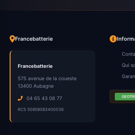
Francebatterie
Inform
Conta
Qui 
Francebatterie
Garan
575 avenue de la coueste
13400
Aubagne
04 65 43 08 77
RCS 50858083400036