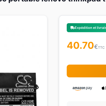
Expédition et livra
40.70
€
TTC