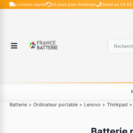
Livraison rapide
30 jours pour échanger
Daniel au 04 65 
Batterie
>
Ordinateur portable
>
Lenovo
>
Thinkpad
Batterie 