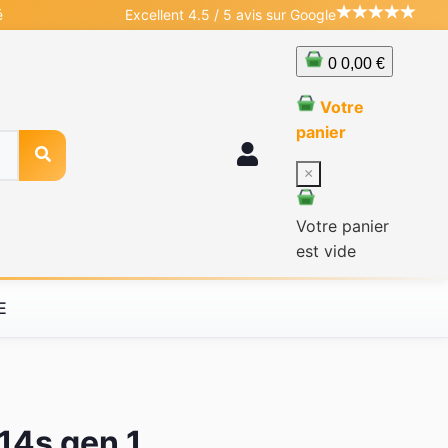
é
Excellent 4.5 / 5 avis sur Google
0
0,00 €
Votre
panier
×
Votre panier
est vide
E
t14s gen 1