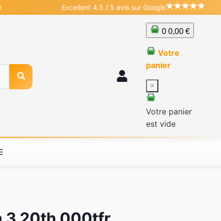
é
Excellent 4.5 / 5 avis sur Google
0
0,00 €
Votre
panier
×
Votre panier
est vide
E
n 3 20th 000tfr