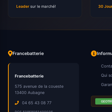
Leader
sur le marché!
30 Jou
Francebatterie
Inform
Conta
Qui 
Francebatterie
Garan
575 avenue de la coueste
13400
Aubagne
04 65 43 08 77
RCS 50858083400036