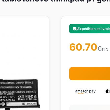
Expédition et livra
60.70
€
TTC