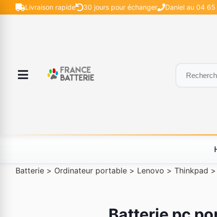
Livraison rapide
30 jours pour échanger
Daniel au 04 65 
Batterie
>
Ordinateur portable
>
Lenovo
>
Thinkpad
Batterie pc po