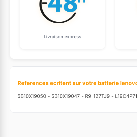
Livraison express
References ecritent sur votre batterie lenov
5B10X19050
-
SB10X19047
-
R9-127TJ9
-
L19C4P7