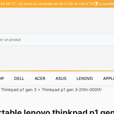
43 08 77 : du lundi au vendredi de 9h à 12h et 13h à 17h
La sociét
HP
DELL
ACER
ASUS
LENOVO
APPL
>
Thinkpad p1 gen 3
>
Thinkpad p1 gen 3-20th-000tfr
rtable lenovo thinkpad p1 ge