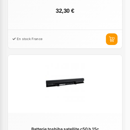
32,30 €
En stock France
Batterie toshiba satellite c50 b 15c