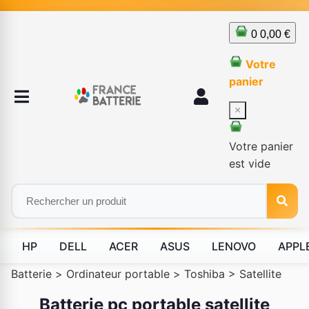
0
0,00 €
Votre
panier
×
Votre panier
est vide
HP
DELL
ACER
ASUS
LENOVO
APPL
Batterie
>
Ordinateur portable
>
Toshiba
>
Satellite
Batterie pc portable satellite