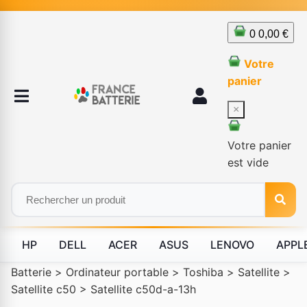
0
0,00 €
Votre
panier
×
Votre panier
est vide
HP
DELL
ACER
ASUS
LENOVO
APPL
Batterie
>
Ordinateur portable
>
Toshiba
>
Satellite
>
Satellite c50
>
Satellite c50d-a-13h