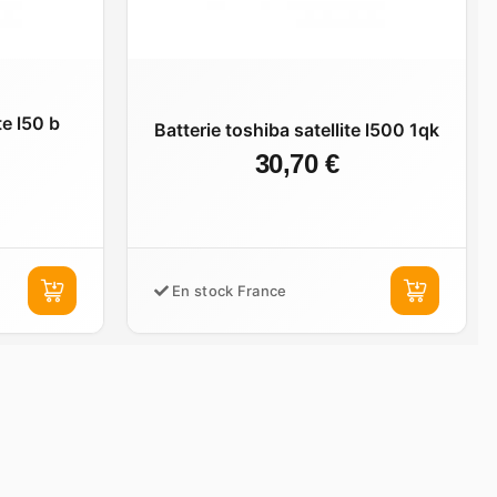
te l50 b
Batterie toshiba satellite l500 1qk
30,70 €
En stock France