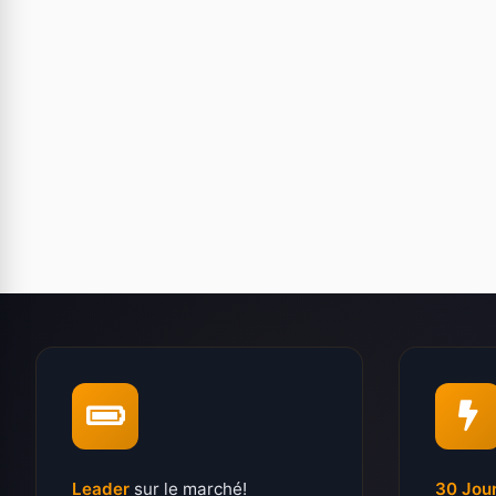
Leader
sur le marché!
30 Jou