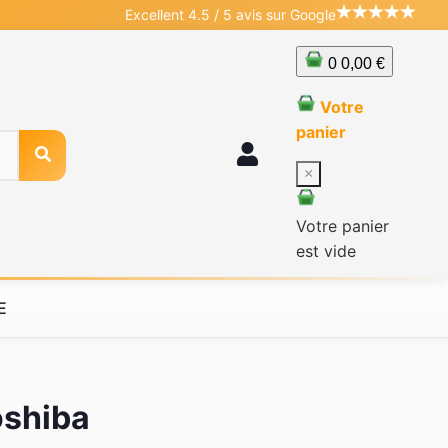
Excellent 4.5 / 5 avis sur Google
0
0,00 €
Votre
panier
×
Votre panier
est vide
E
oshiba