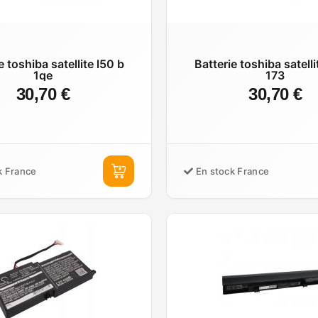
e toshiba satellite l50 b
Batterie toshiba satelli
1qe
173
30,70 €
30,70 €
k France
En stock France