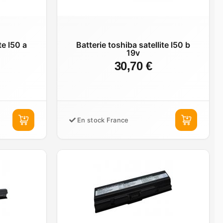
te l50 a
Batterie toshiba satellite l50 b
19v
30,70 €
En stock France