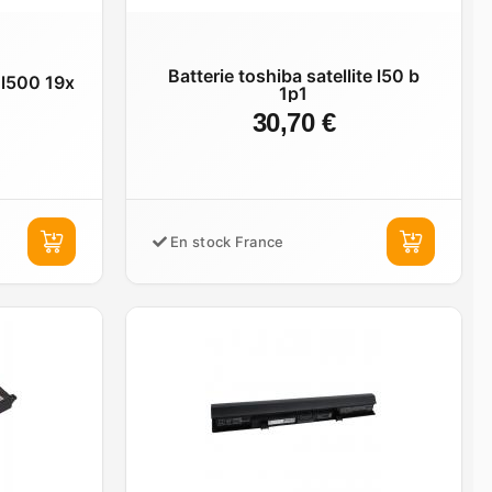
Batterie toshiba satellite l50 b
e l500 19x
1p1
30,70 €
En stock France