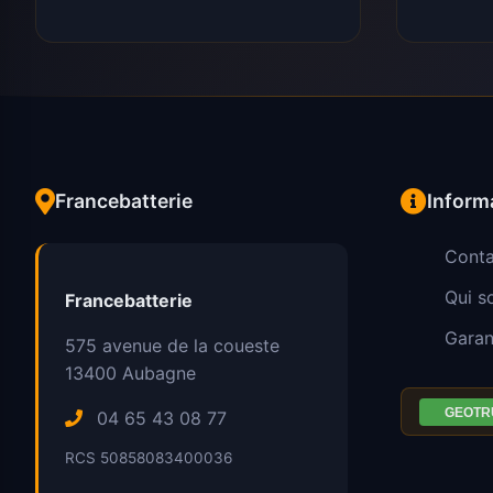
Francebatterie
Inform
Conta
Qui 
Francebatterie
Garan
575 avenue de la coueste
13400
Aubagne
04 65 43 08 77
RCS 50858083400036