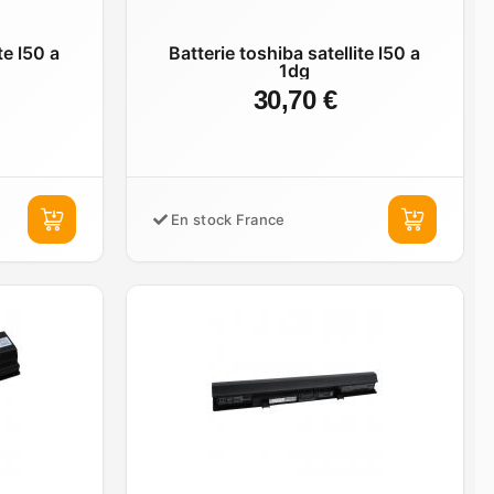
te l50 a
Batterie toshiba satellite l50 a
1dg
30,70 €
En stock France