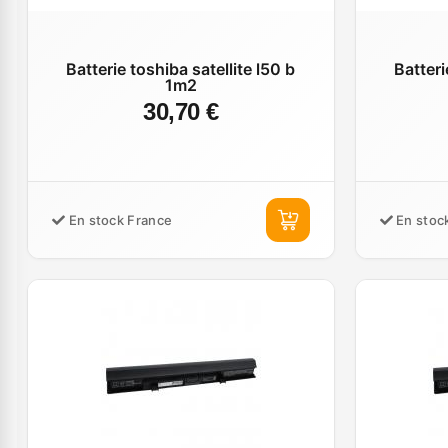
Batterie toshiba satellite l50 b
Batteri
1m2
30,70 €
En stock France
En stoc