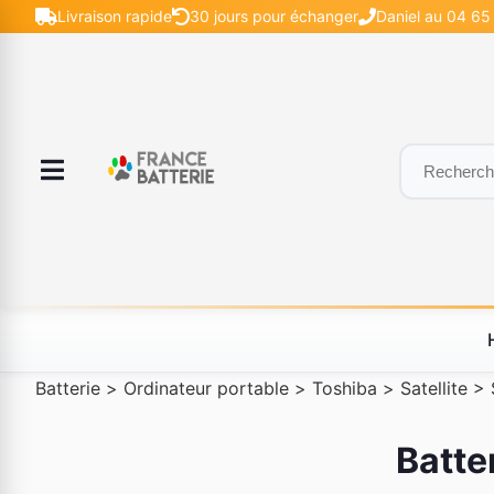
Livraison rapide
30 jours pour échanger
Daniel au 04 65
Batterie
>
Ordinateur portable
>
Toshiba
>
Satellite
>
Batte