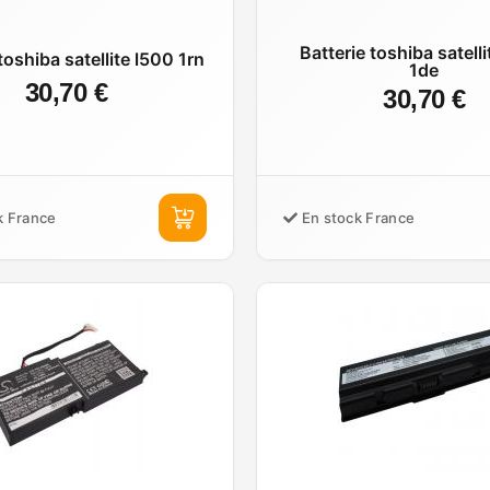
Batterie toshiba satelli
toshiba satellite l500 1rn
1de
30,70 €
30,70 €
k France
En stock France