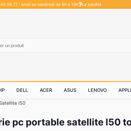
 43 08 77 : lundi au vendredi de 9h à 19h
La société
HP
DELL
ACER
ASUS
LENOVO
APPL
Satellite l50
rie pc portable satellite l50 t