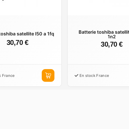
Batterie toshiba satelli
toshiba satellite l50 a 1fq
1n2
30,70 €
30,70 €
k France
En stock France