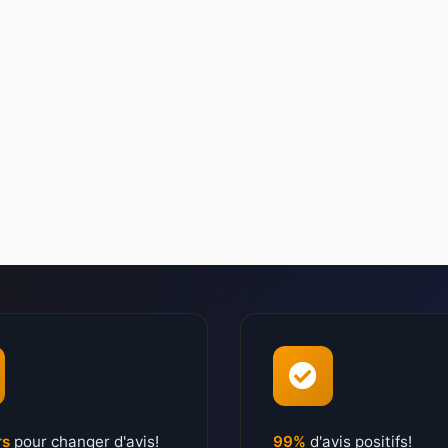
rs
pour changer d'avis!
99%
d'avis positifs!