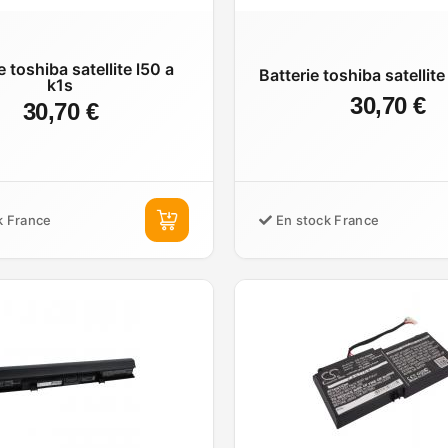
e toshiba satellite l50 a
Batterie toshiba satellit
k1s
30,70 €
30,70 €
k France
En stock France