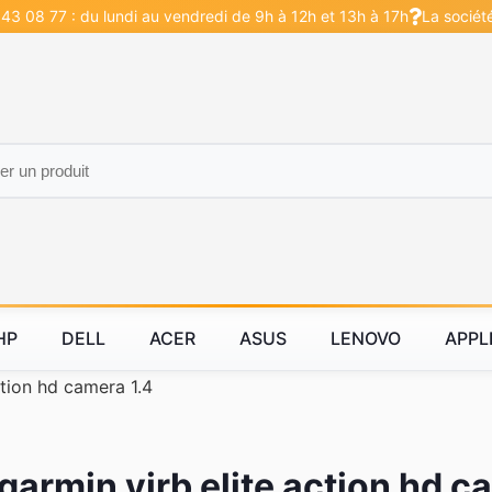
43 08 77 : du lundi au vendredi de 9h à 12h et 13h à 17h
La sociét
HP
DELL
ACER
ASUS
LENOVO
APPL
ction hd camera 1.4
 garmin virb elite action hd c