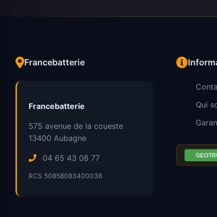
Francebatterie
Inform
Conta
Qui 
Francebatterie
Garan
575 avenue de la coueste
13400
Aubagne
04 65 43 08 77
RCS 50858083400036