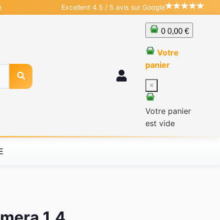
é
Excellent 4.5 / 5 avis sur Google
0
0,00 €
Votre
panier
×
Votre panier
est vide
E
amera 1.4