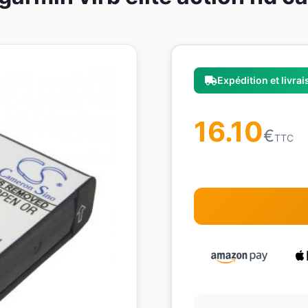
Expédition et livra
16.10
€
TTC