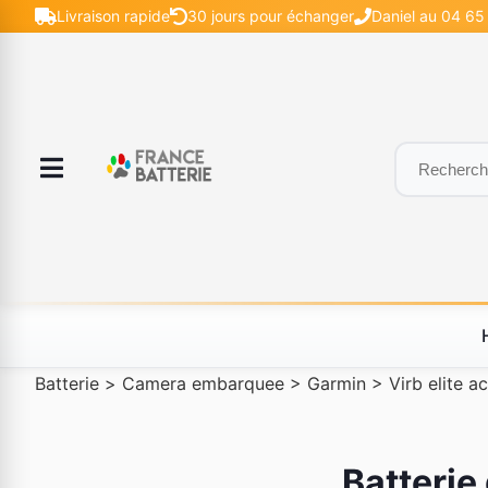
Livraison rapide
30 jours pour échanger
Daniel au 04 65 
Batterie
>
Camera embarquee
>
Garmin
>
Virb elite a
Batterie