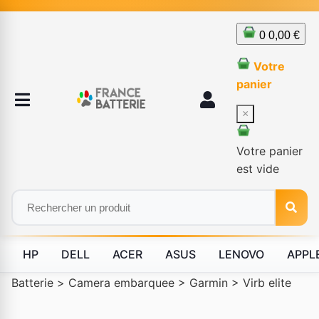
0
0,00 €
Votre
panier
×
Votre panier
est vide
HP
DELL
ACER
ASUS
LENOVO
APPL
Batterie
>
Camera embarquee
>
Garmin
>
Virb elite