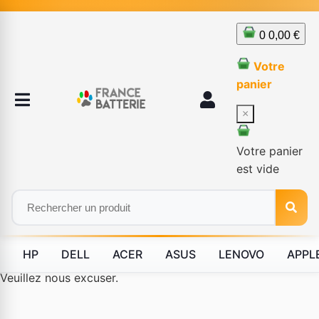
0
0,00 €
Votre
panier
×
Votre panier
est vide
HP
DELL
ACER
ASUS
LENOVO
APPL
Le produit #BLD--12232 n'est plus disponible à la vente.
Veuillez nous excuser.