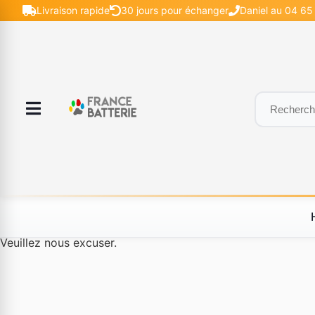
Livraison rapide
30 jours pour échanger
Daniel au 04 65 
Le produit #BLD--12232 n'est plus disponible à la vente.
Veuillez nous excuser.