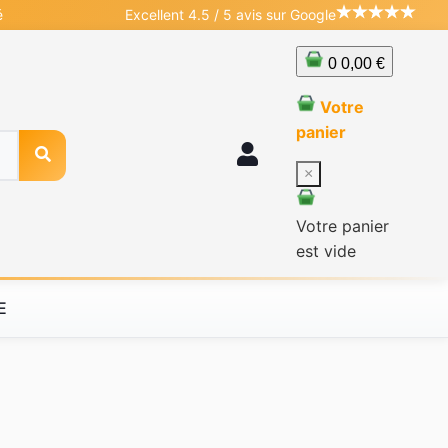
é
Excellent 4.5 / 5 avis sur Google
0
0,00 €
Votre
panier
×
Votre panier
est vide
E