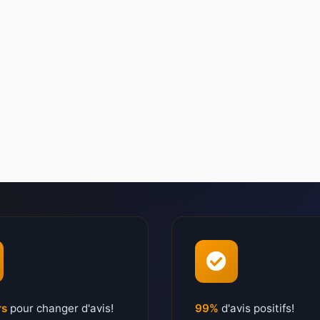
rs
pour changer d'avis!
99%
d'avis positifs!