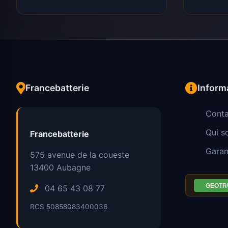
Francebatterie
Inform
Conta
Qui 
Francebatterie
Garan
575 avenue de la coueste
13400
Aubagne
04 65 43 08 77
RCS 50858083400036