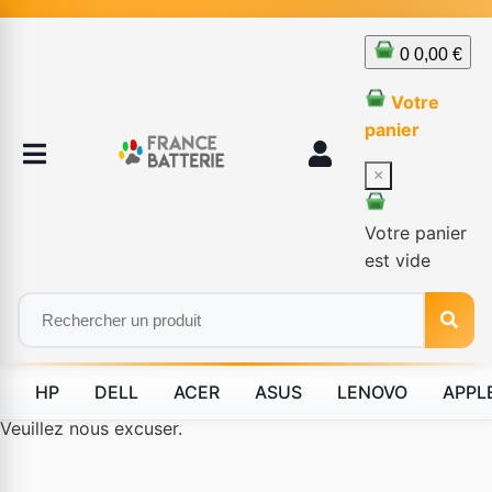
0
0,00 €
Votre
panier
×
Votre panier
est vide
HP
DELL
ACER
ASUS
LENOVO
APPL
Le produit #BLD--12232 n'est plus disponible à la vente.
Veuillez nous excuser.